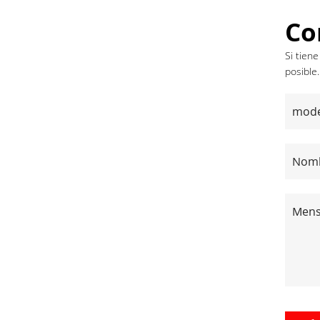
Co
Si tien
posible.