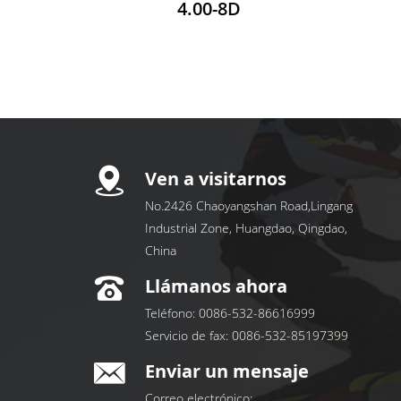
4.00-8D
Ven a visitarnos
No.2426 Chaoyangshan Road,Lingang
Industrial Zone, Huangdao, Qingdao,
China
Llámanos ahora
Teléfono:
0086-532-86616999
Servicio de fax:
0086-532-85197399
Enviar un mensaje
Correo electrónico: