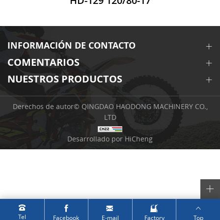
HD-129 120/80-17
INFORMACIÓN DE CONTACTO
COMENTARIOS
NUESTROS PRODUCTOS
Derechos de autor© QINGDAO HAODONG MACHINERY CO.,
LTD
Desarrollado por HiCheng
Tel
Facebook
E-mail
Factory
Top